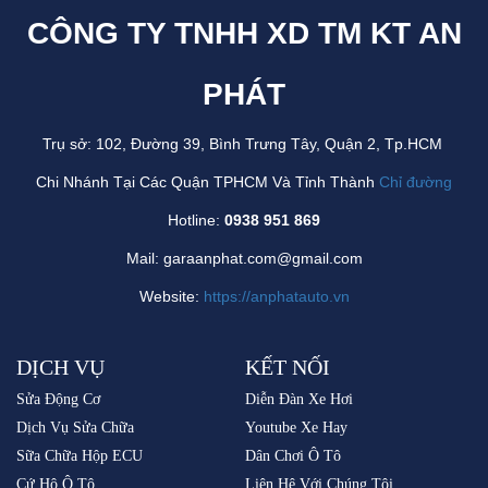
CÔNG TY TNHH XD TM KT AN
PHÁT
Trụ sở: 102, Đường 39, Bình Trưng Tây, Quận 2, Tp.HCM
Chi Nhánh Tại Các Quận TPHCM Và Tỉnh Thành
Chỉ đường
Hotline:
0938 951 869
Mail: garaanphat.com@gmail.com
Website:
https://anphatauto.vn
DỊCH VỤ
KẾT NỐI
Sửa Động Cơ
Diễn Đàn Xe Hơi
Dịch Vụ Sửa Chữa
Youtube Xe Hay
Sữa Chữa Hộp ECU
Dân Chơi Ô Tô
Cứ Hộ Ô Tô
Liên Hệ Với Chúng Tôi