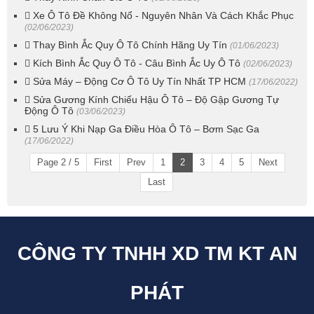
Xe Ô Tô Đề Không Nổ - Nguyên Nhân Và Cách Khắc Phục
(02/06/2023)
Thay Bình Ắc Quy Ô Tô Chính Hãng Uy Tín
(01/06/2023)
Kích Bình Ắc Quy Ô Tô - Câu Bình Ắc Uy Ô Tô
(02/06/2023)
Sửa Máy – Động Cơ Ô Tô Uy Tín Nhất TP HCM
(17/06/2022)
Sửa Gương Kính Chiếu Hậu Ô Tô – Độ Gập Gương Tự
Động Ô Tô
(03/06/2023)
5 Lưu Ý Khi Nạp Ga Điều Hòa Ô Tô – Bơm Sạc Ga
(17/06/2022)
Page 2 / 5
First
Prev
1
2
3
4
5
Next
Last
CÔNG TY TNHH XD TM KT AN
PHÁT