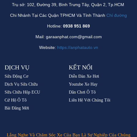
Trụ sở: 102, Đường 39, Bình Trưng Tây, Quận 2, Tp.HCM
Chi Nhánh Tại Các Quận TPHCM Và Tỉnh Thành
Chỉ đường
Hotline:
0938 951 869
Mail: garaanphat.com@gmail.com
Website:
https://anphatauto.vn
DỊCH VỤ
KẾT NỐI
Sửa Động Cơ
Diễn Đàn Xe Hơi
Dịch Vụ Sửa Chữa
Youtube Xe Hay
Sữa Chữa Hộp ECU
Dân Chơi Ô Tô
Cứ Hộ Ô Tô
Liên Hệ Với Chúng Tôi
Bài Đăng Mới
Lắng Nghe Và Chăm Sóc Xe Của Bạn Là Sự Nghiệp Của Chúng