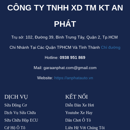
CÔNG TY TNHH XD TM KT AN
PHÁT
Trụ sở: 102, Đường 39, Bình Trưng Tây, Quận 2, Tp.HCM
Chi Nhánh Tại Các Quận TPHCM Và Tỉnh Thành
Chỉ đường
Hotline:
0938 951 869
Mail: garaanphat.com@gmail.com
Website:
https://anphatauto.vn
DỊCH VỤ
KẾT NỐI
Sửa Động Cơ
Diễn Đàn Xe Hơi
Dịch Vụ Sửa Chữa
Youtube Xe Hay
Sữa Chữa Hộp ECU
Dân Chơi Ô Tô
Cứ Hộ Ô Tô
Liên Hệ Với Chúng Tôi