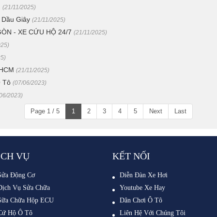
M
(21/11/2025)
 Dầu Giây
(21/11/2025)
ÒN - XE CỨU HỘ 24/7
(21/11/2025)
025)
25)
PHCM
(21/11/2025)
Ô Tô
(07/06/2023)
/06/2023)
Page 1 / 5
1
2
3
4
5
Next
Last
ỊCH VỤ
KẾT NỐI
Sửa Động Cơ
Diễn Đàn Xe Hơi
Dịch Vụ Sửa Chữa
Youtube Xe Hay
Sữa Chữa Hộp ECU
Dân Chơi Ô Tô
Cứ Hộ Ô Tô
Liên Hệ Với Chúng Tôi