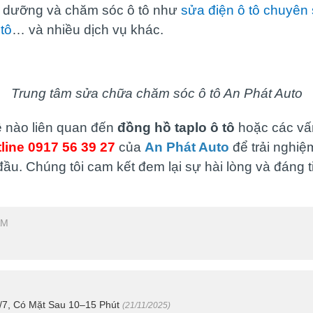
o dưỡng và chăm sóc ô tô như
sửa điện ô tô chuyên
tô
… và nhiều dịch vụ khác.
Trung tâm sửa chữa chăm sóc ô tô An Phát Auto
ề nào liên quan đến
đồng hồ taplo ô tô
hoặc các vấn
line 0917 56 39 27
của
An Phát Auto
để trải nghi
ầu. Chúng tôi cam kết đem lại sự hài lòng và đáng t
AM
/7, Có Mặt Sau 10–15 Phút
(21/11/2025)