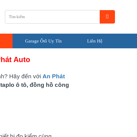
Garage Ôtô Uy Tín
Liên Hệ
hát Auto
ình? Hãy đến với
An Phát
aplo ô tô, đồng hồ công
hiết bị đo kiểm cùng