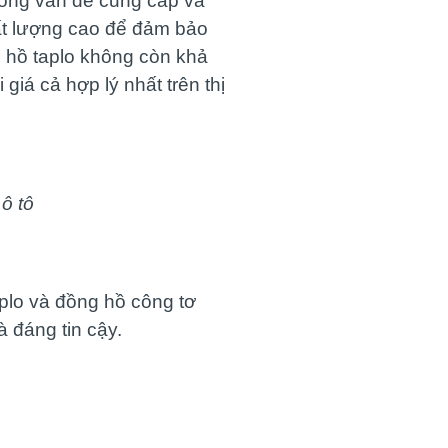
trong vấn đề cung cấp và
hất lượng cao để đảm bảo
g hồ taplo không còn khả
iá cả hợp lý nhất trên thị
ô tô
aplo và đồng hồ công tơ
 đáng tin cậy.