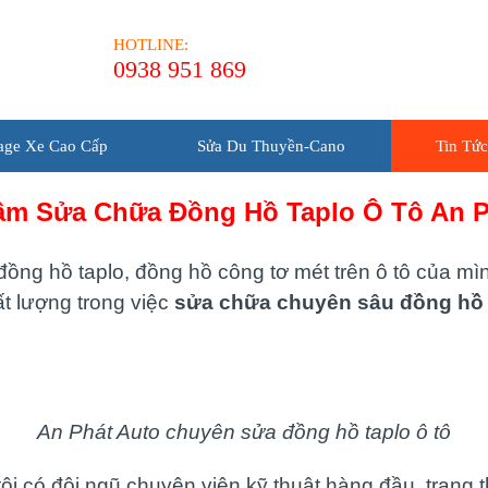
HOTLINE:
0938 951 869
age Xe Cao Cấp
Sửa Du Thuyền-Cano
Tin Tức
âm Sửa Chữa Đồng Hồ Taplo Ô Tô An P
ồng hồ taplo, đồng hồ công tơ mét trên ô tô của m
hất lượng trong việc
sửa chữa chuyên sâu đồng hồ t
An Phát Auto chuyên sửa đồng hồ taplo ô tô
tôi có đội ngũ chuyên viên kỹ thuật hàng đầu, trang t