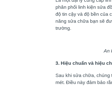
Là một đại lý cung cấp li
phân phối linh kiện sửa đ
độ tin cậy và độ bền của 
năng sửa chữa bạn sẽ được
trường.
An 
3. Hiệu chuẩn và hiệu c
Sau khi sửa chữa, chúng t
mét. Điều này đảm bảo rằn