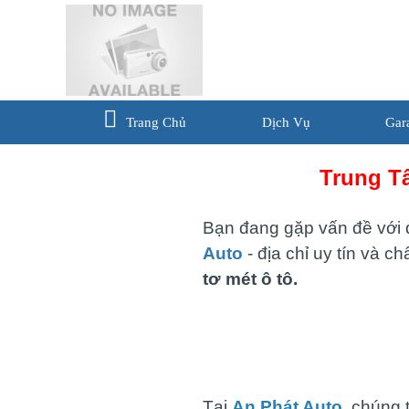
Trang Chủ
Dịch Vụ
Gar
Trung T
Bạn đang gặp vấn đề với đ
Auto
- địa chỉ uy tín và c
tơ mét ô tô.
Tại
An Phát Auto
, chúng 