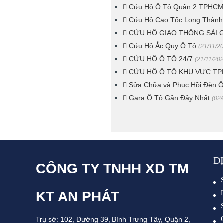
Cứu Hộ Ô Tô Quận 2 TPHC
Cứu Hộ Cao Tốc Long Thành
CỨU HỘ GIAO THÔNG SÀI G
Cứu Hộ Ắc Quy Ô Tô
(21/11/2
CỨU HỘ Ô TÔ 24/7
(21/11/20
CỨU HỘ Ô TÔ KHU VỰC T
Sửa Chữa và Phục Hồi Đèn 
Gara Ô Tô Gần Đây Nhất
(02
D
CÔNG TY TNHH XD TM
KT AN PHÁT
Trụ sở: 102, Đường 39, Bình Trưng Tây, Quận 2,